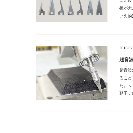
に比較
担が大
い刃物
2018
超音
超音波
ること
た。＜
動子：H