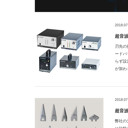
2018
超音
刃先の
ードバ
らず設
が加わ
2018
超音
弊社の